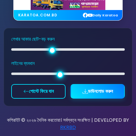
KARATOA.COM.BD
Daily Karatoa
লেখার আকার ছোট-বড় করুন
লাইনের ব্যবধান
পোস্টে ফিরে যান
ডাউনলোড করুন
কপিরাইট © ২০২৬ দৈনিক করতোয়া। সর্বস্বত্ব সংরক্ষিত | DEVELOPED BY
RKRBD