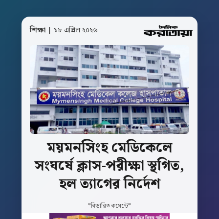
শিক্ষা
| ১৮ এপ্রিল ২০২৬
ময়মনসিংহ
মেডিকেলে
সংঘর্ষে
ক্লাস-পরীক্ষা
স্থগিত,
হল
ত্যাগের
নির্দেশ
*বিস্তারিত কমেন্টে*