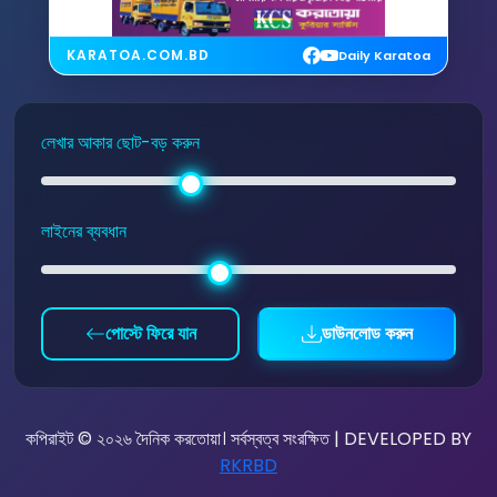
KARATOA.COM.BD
Daily Karatoa
লেখার আকার ছোট-বড় করুন
লাইনের ব্যবধান
পোস্টে ফিরে যান
ডাউনলোড করুন
কপিরাইট © ২০২৬ দৈনিক করতোয়া। সর্বস্বত্ব সংরক্ষিত | DEVELOPED BY
RKRBD