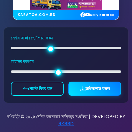
KARATOA.COM.BD
Daily Karatoa
লেখার আকার ছোট-বড় করুন
লাইনের ব্যবধান
পোস্টে ফিরে যান
ডাউনলোড করুন
কপিরাইট © ২০২৬ দৈনিক করতোয়া। সর্বস্বত্ব সংরক্ষিত | DEVELOPED BY
RKRBD