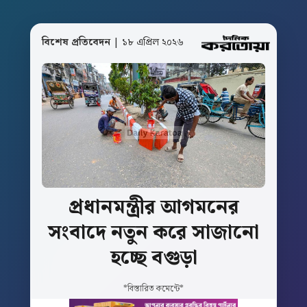
বিশেষ প্রতিবেদন
| ১৮ এপ্রিল ২০২৬
প্রধানমন্ত্রীর
আগমনের
সংবাদে
নতুন
করে
সাজানো
হচ্ছে
বগুড়া
*বিস্তারিত কমেন্টে*