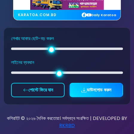
KARATOA.COM.BD
Daily Karatoa
লেখার আকার ছোট-বড় করুন
লাইনের ব্যবধান
পোস্টে ফিরে যান
ডাউনলোড করুন
কপিরাইট © ২০২৬ দৈনিক করতোয়া। সর্বস্বত্ব সংরক্ষিত | DEVELOPED BY
RKRBD