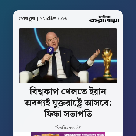
খেলাধুলা
| ১৭ এপ্রিল ২০২৬
বিশ্বকাপ
খেলতে
ইরান
অবশ্যই
যুক্তরাষ্ট্রে
আসবে:
ফিফা
সভাপতি
*বিস্তারিত কমেন্টে*