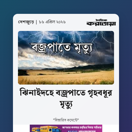
দেশজুড়ে
| ১৬ এপ্রিল ২০২৬
ঝিনাইদহে
বজ্রপাতে
গৃহবধূর
মৃত্যু
*বিস্তারিত কমেন্টে*