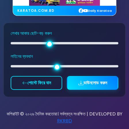
KARATOA.COM.BD
Daily Karatoa
লেখার আকার ছোট-বড় করুন
লাইনের ব্যবধান
পোস্টে ফিরে যান
ডাউনলোড করুন
কপিরাইট © ২০২৬ দৈনিক করতোয়া। সর্বস্বত্ব সংরক্ষিত | DEVELOPED BY
RKRBD