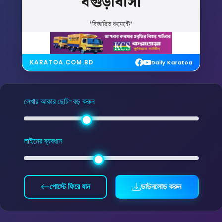
বগুড়াবাসী
*বিস্তারিত কমেন্টে*
KARATOA.COM.BD
Daily Karatoa
লেখার আকার ছোট-বড় করুন
লাইনের ব্যবধান
পোস্টে ফিরে যান
ডাউনলোড করুন