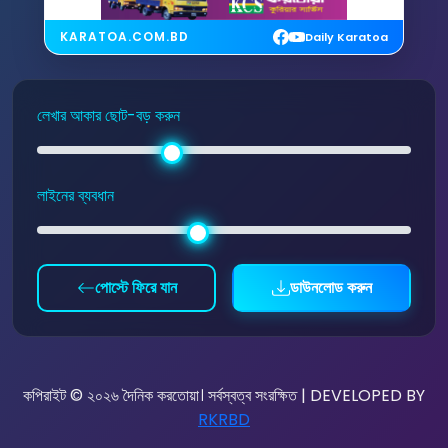
KARATOA.COM.BD
Daily Karatoa
লেখার আকার ছোট-বড় করুন
লাইনের ব্যবধান
পোস্টে ফিরে যান
ডাউনলোড করুন
কপিরাইট © ২০২৬ দৈনিক করতোয়া। সর্বস্বত্ব সংরক্ষিত | DEVELOPED BY
RKRBD