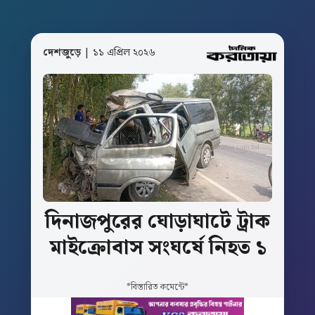
দেশজুড়ে
| ১১ এপ্রিল ২০২৬
দিনাজপুরের
ঘোড়াঘাটে
ট্রাক
মাইক্রোবাস
সংঘর্ষে
নিহত
১
*বিস্তারিত কমেন্টে*