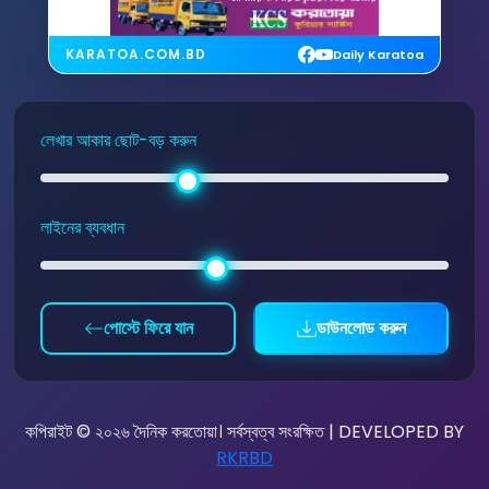
KARATOA.COM.BD
Daily Karatoa
লেখার আকার ছোট-বড় করুন
লাইনের ব্যবধান
পোস্টে ফিরে যান
ডাউনলোড করুন
কপিরাইট © ২০২৬ দৈনিক করতোয়া। সর্বস্বত্ব সংরক্ষিত | DEVELOPED BY
RKRBD