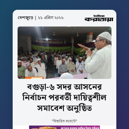
দেশজুড়ে
| ১১ এপ্রিল ২০২৬
বগুড়া-৬
সদর
আসনের
নির্বাচন
পরবর্তী
দায়িত্বশীল
সমাবেশ
অনুষ্ঠিত
*বিস্তারিত কমেন্টে*