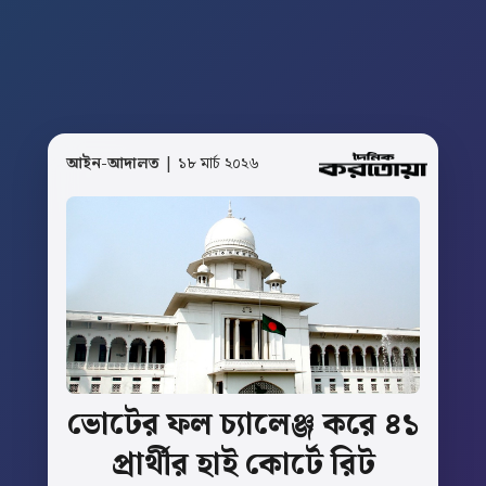
আইন-আদালত
| ১৮ মার্চ ২০২৬
ভোটের
ফল
চ্যালেঞ্জ
করে
৪১
প্রার্থীর
হাই
কোর্টে
রিট