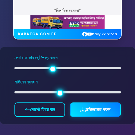
*বিস্তারিত কমেন্টে*
KARATOA.COM.BD
Daily Karatoa
লেখার আকার ছোট-বড় করুন
লাইনের ব্যবধান
পোস্টে ফিরে যান
ডাউনলোড করুন