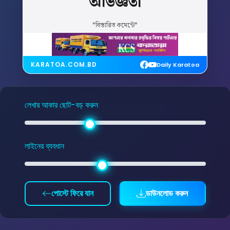
অভিজ্ঞতা
*বিস্তারিত কমেন্টে*
KARATOA.COM.BD
Daily Karatoa
লেখার আকার ছোট-বড় করুন
লাইনের ব্যবধান
পোস্টে ফিরে যান
ডাউনলোড করুন