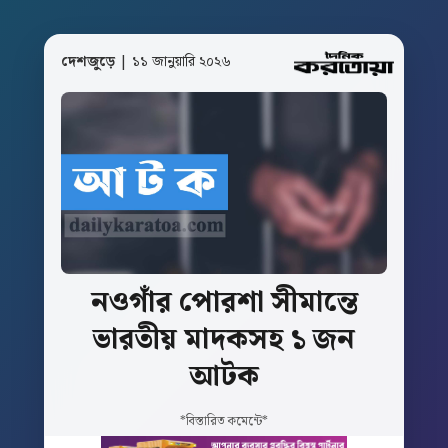
দেশজুড়ে
| ১১ জানুয়ারি ২০২৬
নওগাঁর
পোরশা
সীমান্তে
ভারতীয়
মাদকসহ
১
জন
আটক
*বিস্তারিত কমেন্টে*