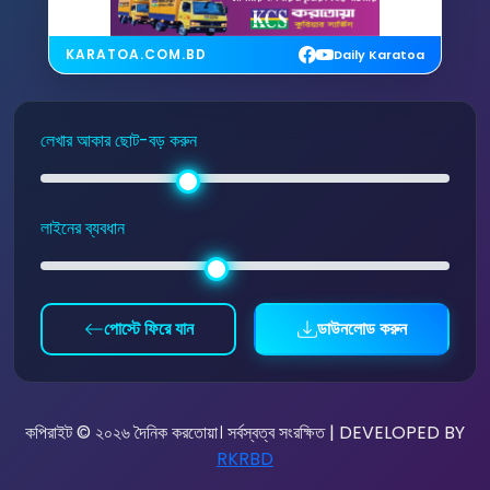
KARATOA.COM.BD
Daily Karatoa
লেখার আকার ছোট-বড় করুন
লাইনের ব্যবধান
পোস্টে ফিরে যান
ডাউনলোড করুন
কপিরাইট © ২০২৬ দৈনিক করতোয়া। সর্বস্বত্ব সংরক্ষিত | DEVELOPED BY
RKRBD