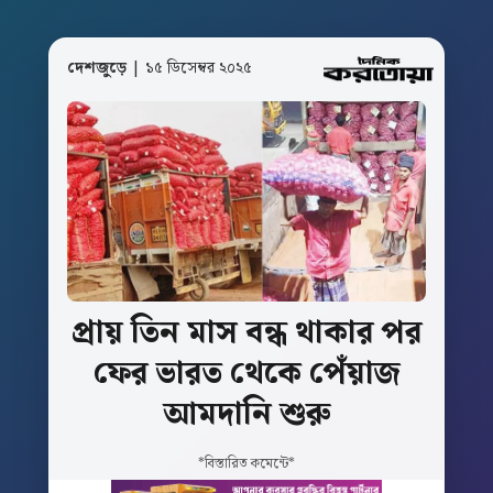
দেশজুড়ে
| ১৫ ডিসেম্বর ২০২৫
প্রায়
তিন
মাস
বন্ধ
থাকার
পর
ফের
ভারত
থেকে
পেঁয়াজ
আমদানি
শুরু
*বিস্তারিত কমেন্টে*