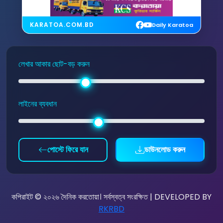
KARATOA.COM.BD
Daily Karatoa
লেখার আকার ছোট-বড় করুন
লাইনের ব্যবধান
পোস্টে ফিরে যান
ডাউনলোড করুন
কপিরাইট © ২০২৬ দৈনিক করতোয়া। সর্বস্বত্ব সংরক্ষিত | DEVELOPED BY
RKRBD