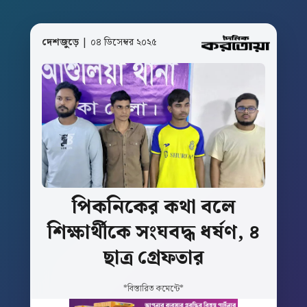
দেশজুড়ে
| ০৪ ডিসেম্বর ২০২৫
পিকনিকের
কথা
বলে
শিক্ষার্থীকে
সংঘবদ্ধ
ধর্ষণ,
৪
ছাত্র
গ্রেফতার
*বিস্তারিত কমেন্টে*