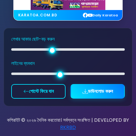
KARATOA.COM.BD
Daily Karatoa
লেখার আকার ছোট-বড় করুন
লাইনের ব্যবধান
পোস্টে ফিরে যান
ডাউনলোড করুন
কপিরাইট © ২০২৬ দৈনিক করতোয়া। সর্বস্বত্ব সংরক্ষিত | DEVELOPED BY
RKRBD