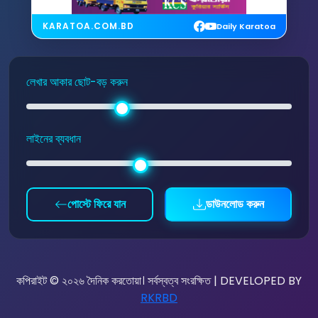
KARATOA.COM.BD
Daily Karatoa
লেখার আকার ছোট-বড় করুন
লাইনের ব্যবধান
পোস্টে ফিরে যান
ডাউনলোড করুন
কপিরাইট © ২০২৬ দৈনিক করতোয়া। সর্বস্বত্ব সংরক্ষিত | DEVELOPED BY
RKRBD