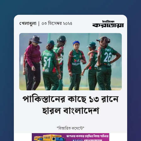
খেলাধুলা
| ০৩ ডিসেম্বর ২০২৫
পাকিস্তানের
কাছে
১৩
রানে
হারল
বাংলাদেশ
*বিস্তারিত কমেন্টে*