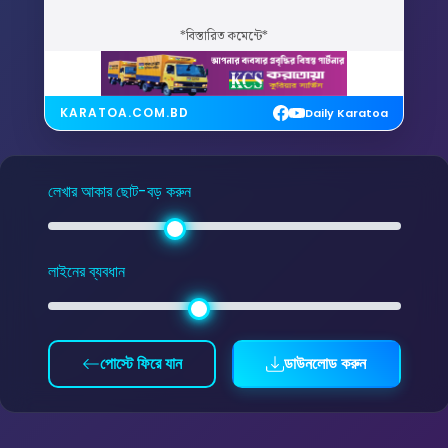
*বিস্তারিত কমেন্টে*
KARATOA.COM.BD
Daily Karatoa
লেখার আকার ছোট-বড় করুন
লাইনের ব্যবধান
পোস্টে ফিরে যান
ডাউনলোড করুন