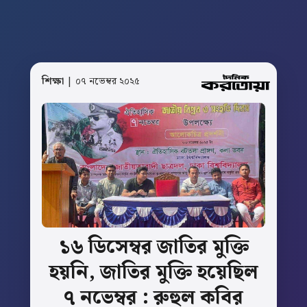
শিক্ষা
| ০৭ নভেম্বর ২০২৫
১৬
ডিসেম্বর
জাতির
মুক্তি
হয়নি,
জাতির
মুক্তি
হয়েছিল
৭
নভেম্বর
:
রুহুল
কবির