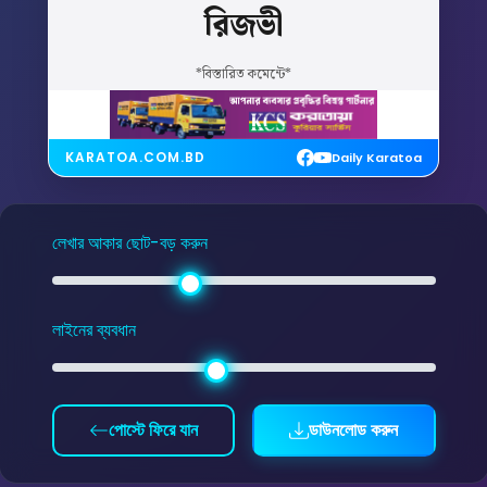
রিজভী
*বিস্তারিত কমেন্টে*
KARATOA.COM.BD
Daily Karatoa
লেখার আকার ছোট-বড় করুন
লাইনের ব্যবধান
পোস্টে ফিরে যান
ডাউনলোড করুন