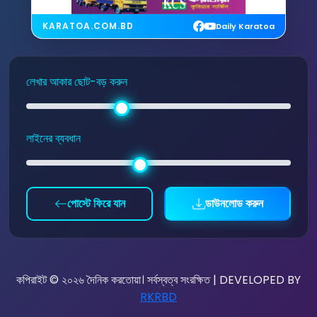
KARATOA.COM.BD
Daily Karatoa
লেখার আকার ছোট-বড় করুন
লাইনের ব্যবধান
পোস্টে ফিরে যান
ডাউনলোড করুন
কপিরাইট © ২০২৬ দৈনিক করতোয়া। সর্বস্বত্ব সংরক্ষিত | DEVELOPED BY
RKRBD