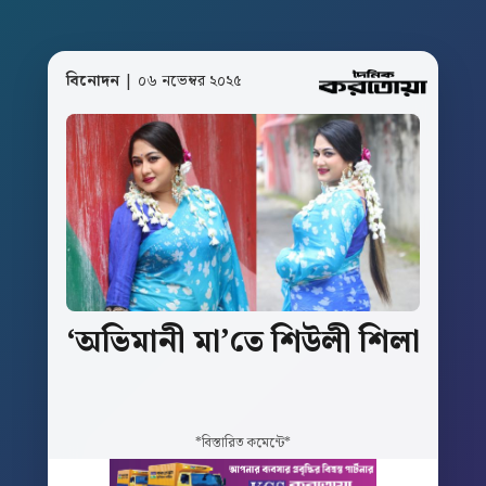
বিনোদন
| ০৬ নভেম্বর ২০২৫
‘অভিমানী
মা’তে
শিউলী
শিলা
*বিস্তারিত কমেন্টে*