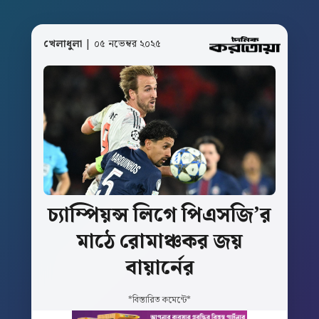
খেলাধুলা
| ০৫ নভেম্বর ২০২৫
চ্যাম্পিয়ন্স
লিগে
পিএসজি’র
মাঠে
রোমাঞ্চকর
জয়
বায়ার্নের
*বিস্তারিত কমেন্টে*