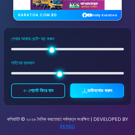
KARATOA.COM.BD
Daily Karatoa
লেখার আকার ছোট-বড় করুন
লাইনের ব্যবধান
পোস্টে ফিরে যান
ডাউনলোড করুন
কপিরাইট © ২০২৬ দৈনিক করতোয়া। সর্বস্বত্ব সংরক্ষিত | DEVELOPED BY
RKRBD