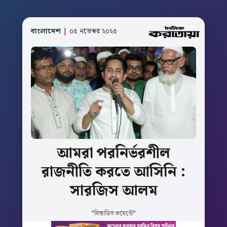
বাংলাদেশ
| ০৫ নভেম্বর ২০২৫
আমরা
পরনির্ভরশীল
রাজনীতি
করতে
আসিনি
:
সারজিস
আলম
*বিস্তারিত কমেন্টে*