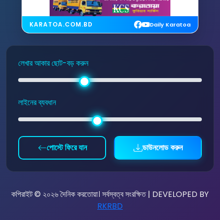
KARATOA.COM.BD
Daily Karatoa
লেখার আকার ছোট-বড় করুন
লাইনের ব্যবধান
পোস্টে ফিরে যান
ডাউনলোড করুন
কপিরাইট © ২০২৬ দৈনিক করতোয়া। সর্বস্বত্ব সংরক্ষিত | DEVELOPED BY
RKRBD