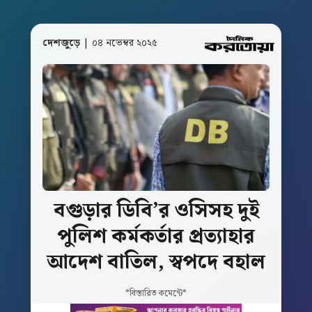
দেশজুড়ে
| ০৪ নভেম্বর ২০২৫
বগুড়ার
ডিবি’র
ওসিসহ
দুই
পুলিশ
কর্মকর্তার
প্রত্যাহার
আদেশ
বাতিল,
স্বপদে
বহাল
*বিস্তারিত কমেন্টে*