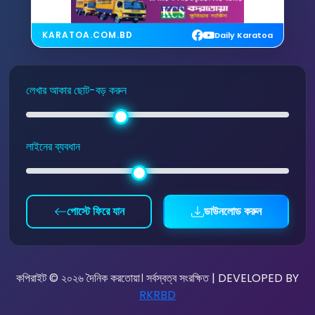
KARATOA.COM.BD
Daily Karatoa
লেখার আকার ছোট-বড় করুন
লাইনের ব্যবধান
পোস্টে ফিরে যান
ডাউনলোড করুন
কপিরাইট © ২০২৬ দৈনিক করতোয়া। সর্বস্বত্ব সংরক্ষিত | DEVELOPED BY
RKRBD