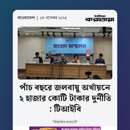
বাংলাদেশ
| ০৪ নভেম্বর ২০২৫
পাঁচ
বছরে
জলবায়ু
অর্থায়নে
২
হাজার
কোটি
টাকার
দুর্নীতি
:
টিআইবি
*বিস্তারিত কমেন্টে*