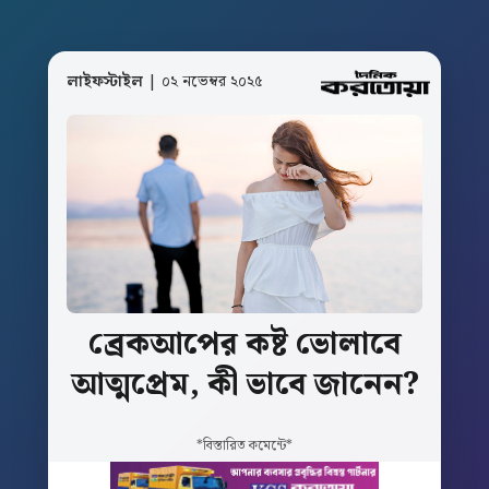
লাইফস্টাইল
| ০২ নভেম্বর ২০২৫
ব্রেকআপের
কষ্ট
ভোলাবে
আত্মপ্রেম,
কী
ভাবে
জানেন?
*বিস্তারিত কমেন্টে*