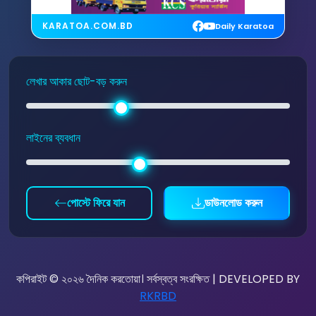
KARATOA.COM.BD
Daily Karatoa
লেখার আকার ছোট-বড় করুন
লাইনের ব্যবধান
পোস্টে ফিরে যান
ডাউনলোড করুন
কপিরাইট © ২০২৬ দৈনিক করতোয়া। সর্বস্বত্ব সংরক্ষিত | DEVELOPED BY
RKRBD