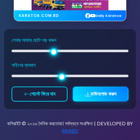
KARATOA.COM.BD
Daily Karatoa
লেখার আকার ছোট-বড় করুন
লাইনের ব্যবধান
পোস্টে ফিরে যান
ডাউনলোড করুন
কপিরাইট © ২০২৬ দৈনিক করতোয়া। সর্বস্বত্ব সংরক্ষিত | DEVELOPED BY
RKRBD