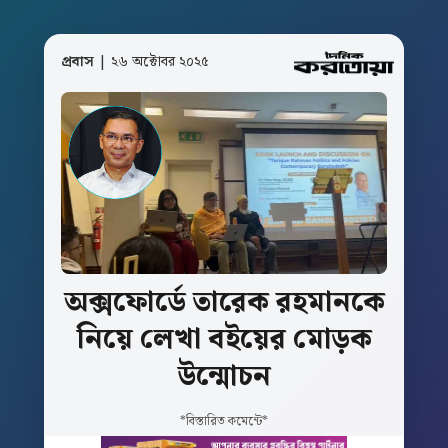
প্রবাস
| ২৬ অক্টোবর ২০২৫
অক্সফোর্ডে
তারেক
রহমানকে
নিয়ে
লেখা
বইয়ের
মোড়ক
উন্মোচন
*বিস্তারিত কমেন্টে*