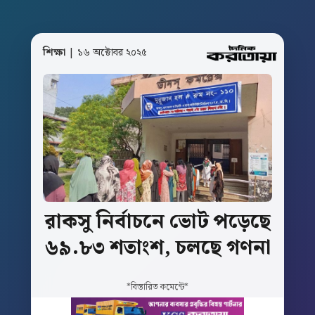
শিক্ষা
| ১৬ অক্টোবর ২০২৫
রাকসু
নির্বাচনে
ভোট
পড়েছে
৬৯.৮৩
শতাংশ,
চলছে
গণনা
*বিস্তারিত কমেন্টে*