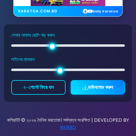
KARATOA.COM.BD
Daily Karatoa
লেখার আকার ছোট-বড় করুন
লাইনের ব্যবধান
পোস্টে ফিরে যান
ডাউনলোড করুন
কপিরাইট © ২০২৬ দৈনিক করতোয়া। সর্বস্বত্ব সংরক্ষিত | DEVELOPED BY
RKRBD