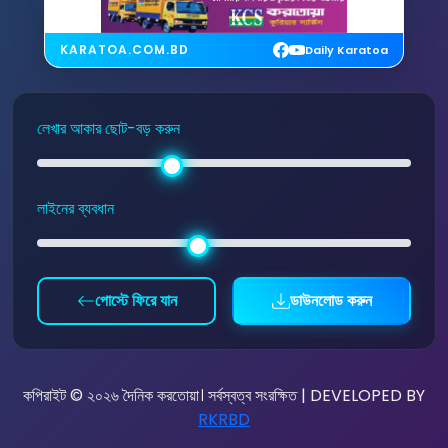
KARATOA.COM.BD
Daily Karatoa
লেখার আকার ছোট-বড় করুন
লাইনের ব্যবধান
পোস্টে ফিরে যান
ডাউনলোড করুন
কপিরাইট © ২০২৬ দৈনিক করতোয়া। সর্বস্বত্ব সংরক্ষিত | DEVELOPED BY
RKRBD