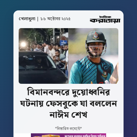
খেলাধুলা
| ১৬ অক্টোবর ২০২৫
বিমানবন্দরে
দুয়োধ্বনির
ঘটনায়
ফেসবুকে
যা
বললেন
নাঈম
শেখ
*বিস্তারিত কমেন্টে*