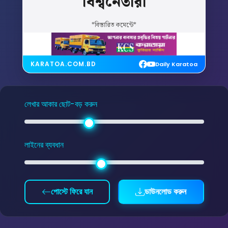
বিশ্বনেতারা
*বিস্তারিত কমেন্টে*
KARATOA.COM.BD
Daily Karatoa
লেখার আকার ছোট-বড় করুন
লাইনের ব্যবধান
পোস্টে ফিরে যান
ডাউনলোড করুন