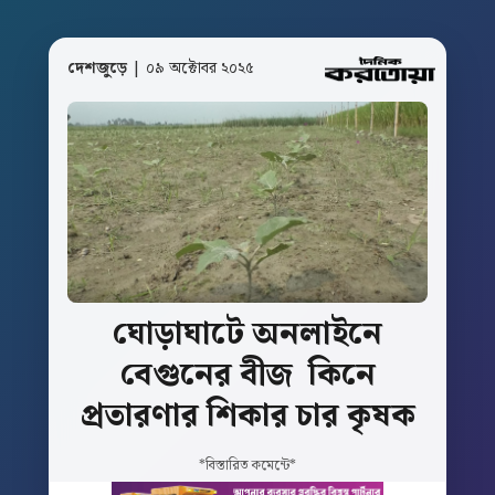
দেশজুড়ে
| ০৯ অক্টোবর ২০২৫
ঘোড়াঘাটে
অনলাইনে
বেগুনের
বীজ
কিনে
প্রতারণার
শিকার
চার
কৃষক
*বিস্তারিত কমেন্টে*