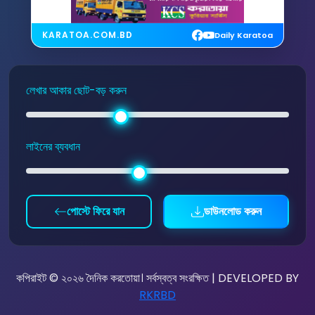
KARATOA.COM.BD
Daily Karatoa
লেখার আকার ছোট-বড় করুন
লাইনের ব্যবধান
পোস্টে ফিরে যান
ডাউনলোড করুন
কপিরাইট © ২০২৬ দৈনিক করতোয়া। সর্বস্বত্ব সংরক্ষিত | DEVELOPED BY
RKRBD