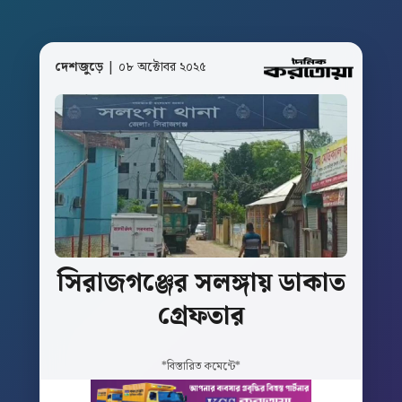
দেশজুড়ে
| ০৮ অক্টোবর ২০২৫
সিরাজগঞ্জের
সলঙ্গায়
ডাকাত
গ্রেফতার
*বিস্তারিত কমেন্টে*