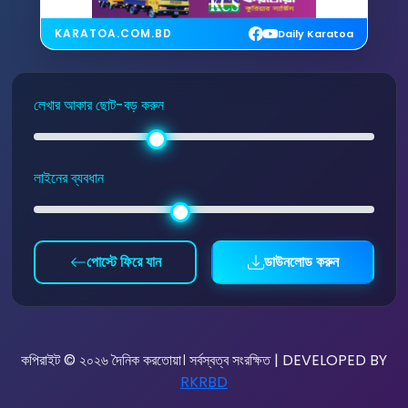
KARATOA.COM.BD
Daily Karatoa
লেখার আকার ছোট-বড় করুন
লাইনের ব্যবধান
পোস্টে ফিরে যান
ডাউনলোড করুন
কপিরাইট © ২০২৬ দৈনিক করতোয়া। সর্বস্বত্ব সংরক্ষিত | DEVELOPED BY
RKRBD