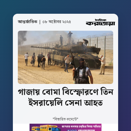
আন্তর্জাতিক
| ০৮ অক্টোবর ২০২৫
গাজায়
বোমা
বিস্ফোরণে
তিন
ইসরায়েলি
সেনা
আহত
*বিস্তারিত কমেন্টে*