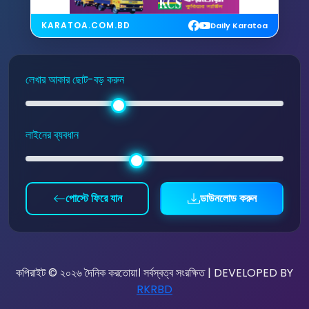
KARATOA.COM.BD
Daily Karatoa
লেখার আকার ছোট-বড় করুন
লাইনের ব্যবধান
পোস্টে ফিরে যান
ডাউনলোড করুন
কপিরাইট © ২০২৬ দৈনিক করতোয়া। সর্বস্বত্ব সংরক্ষিত | DEVELOPED BY
RKRBD