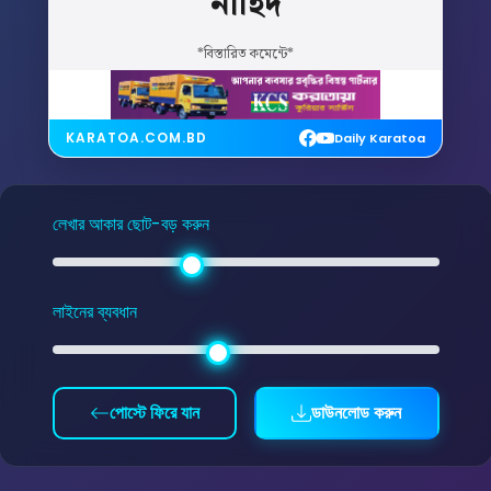
নাহিদ
*বিস্তারিত কমেন্টে*
KARATOA.COM.BD
Daily Karatoa
লেখার আকার ছোট-বড় করুন
লাইনের ব্যবধান
পোস্টে ফিরে যান
ডাউনলোড করুন