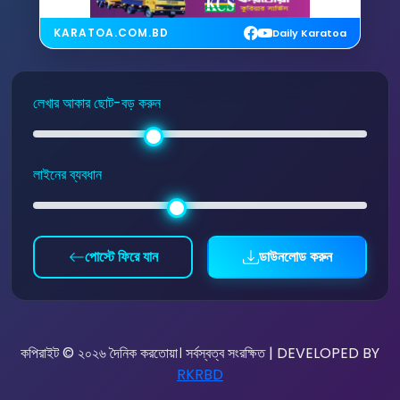
KARATOA.COM.BD
Daily Karatoa
লেখার আকার ছোট-বড় করুন
লাইনের ব্যবধান
পোস্টে ফিরে যান
ডাউনলোড করুন
কপিরাইট © ২০২৬ দৈনিক করতোয়া। সর্বস্বত্ব সংরক্ষিত | DEVELOPED BY
RKRBD