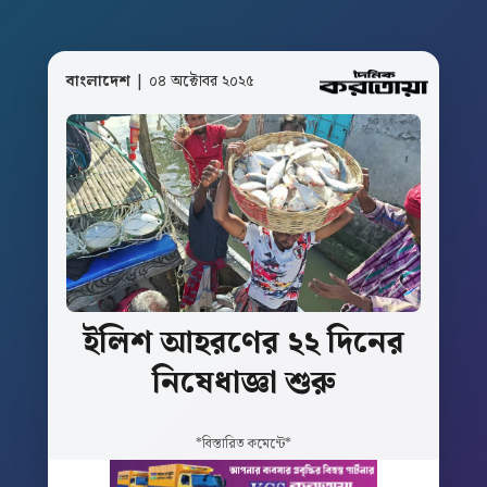
বাংলাদেশ
| ০৪ অক্টোবর ২০২৫
ইলিশ
আহরণের
২২
দিনের
নিষেধাজ্ঞা
শুরু
*বিস্তারিত কমেন্টে*