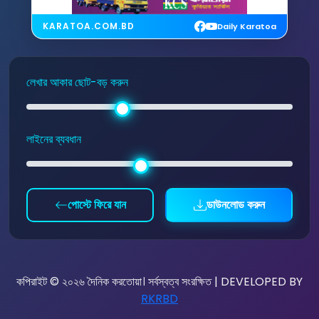
KARATOA.COM.BD
Daily Karatoa
লেখার আকার ছোট-বড় করুন
লাইনের ব্যবধান
পোস্টে ফিরে যান
ডাউনলোড করুন
কপিরাইট © ২০২৬ দৈনিক করতোয়া। সর্বস্বত্ব সংরক্ষিত | DEVELOPED BY
RKRBD