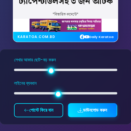
ট্যাপেন্টাডলসহ
৩
জন
আটক
*বিস্তারিত কমেন্টে*
KARATOA.COM.BD
Daily Karatoa
লেখার আকার ছোট-বড় করুন
লাইনের ব্যবধান
পোস্টে ফিরে যান
ডাউনলোড করুন