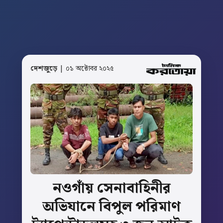
দেশজুড়ে
| ০১ অক্টোবর ২০২৫
নওগাঁয়
সেনাবাহিনীর
অভিযানে
বিপুল
পরিমাণ