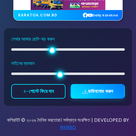
KARATOA.COM.BD
Daily Karatoa
লেখার আকার ছোট-বড় করুন
লাইনের ব্যবধান
পোস্টে ফিরে যান
ডাউনলোড করুন
কপিরাইট © ২০২৬ দৈনিক করতোয়া। সর্বস্বত্ব সংরক্ষিত | DEVELOPED BY
RKRBD