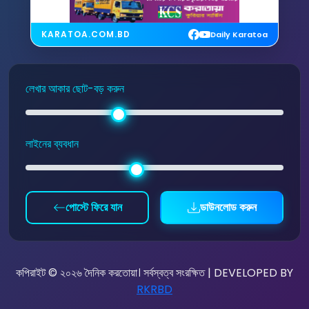
KARATOA.COM.BD
Daily Karatoa
লেখার আকার ছোট-বড় করুন
লাইনের ব্যবধান
পোস্টে ফিরে যান
ডাউনলোড করুন
কপিরাইট © ২০২৬ দৈনিক করতোয়া। সর্বস্বত্ব সংরক্ষিত | DEVELOPED BY
RKRBD