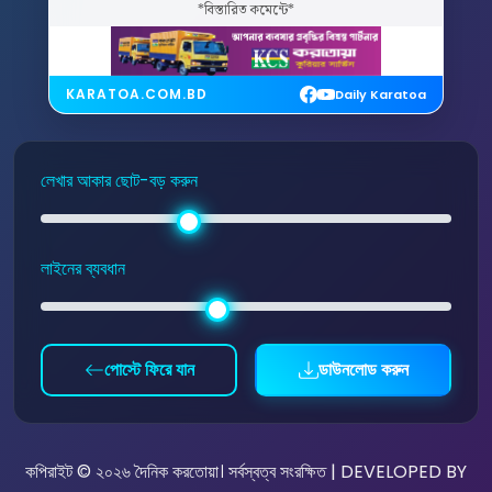
*বিস্তারিত কমেন্টে*
KARATOA.COM.BD
Daily Karatoa
লেখার আকার ছোট-বড় করুন
লাইনের ব্যবধান
পোস্টে ফিরে যান
ডাউনলোড করুন
কপিরাইট © ২০২৬ দৈনিক করতোয়া। সর্বস্বত্ব সংরক্ষিত | DEVELOPED BY