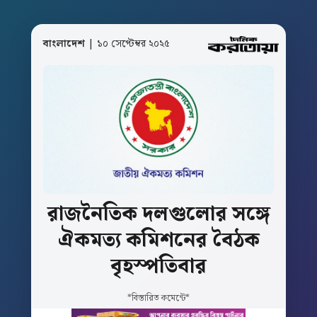
বাংলাদেশ
| ১০ সেপ্টেম্বর ২০২৫
রাজনৈতিক
দলগুলোর
সঙ্গে
ঐকমত্য
কমিশনের
বৈঠক
বৃহস্পতিবার
*বিস্তারিত কমেন্টে*