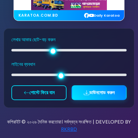
KARATOA.COM.BD
Daily Karatoa
লেখার আকার ছোট-বড় করুন
লাইনের ব্যবধান
পোস্টে ফিরে যান
ডাউনলোড করুন
কপিরাইট © ২০২৬ দৈনিক করতোয়া। সর্বস্বত্ব সংরক্ষিত | DEVELOPED BY
RKRBD