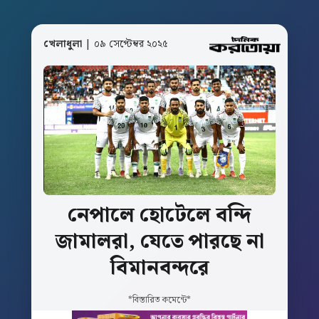
খেলাধুলা
| ০৯ সেপ্টেম্বর ২০২৫
নেপালে
হোটেলে
বন্দি
জামালরা,
যেতে
পারছে
না
বিমানবন্দরে
*বিস্তারিত কমেন্টে*