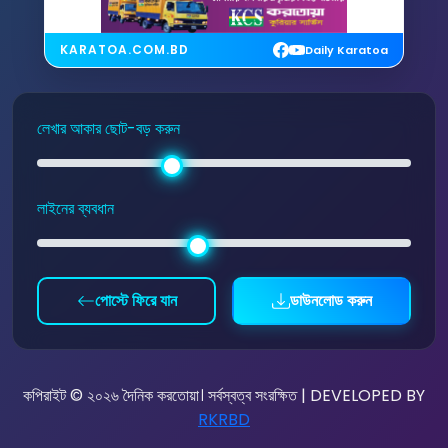
KARATOA.COM.BD
Daily Karatoa
লেখার আকার ছোট-বড় করুন
লাইনের ব্যবধান
পোস্টে ফিরে যান
ডাউনলোড করুন
কপিরাইট © ২০২৬ দৈনিক করতোয়া। সর্বস্বত্ব সংরক্ষিত | DEVELOPED BY
RKRBD