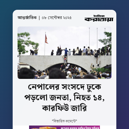
আন্তর্জাতিক
| ০৮ সেপ্টেম্বর ২০২৫
নেপালের
সংসদে
ঢুকে
পড়লো
জনতা,
নিহত
১৪,
কারফিউ
জারি
*বিস্তারিত কমেন্টে*