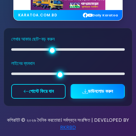
KARATOA.COM.BD
Daily Karatoa
লেখার আকার ছোট-বড় করুন
লাইনের ব্যবধান
পোস্টে ফিরে যান
ডাউনলোড করুন
কপিরাইট © ২০২৬ দৈনিক করতোয়া। সর্বস্বত্ব সংরক্ষিত | DEVELOPED BY
RKRBD